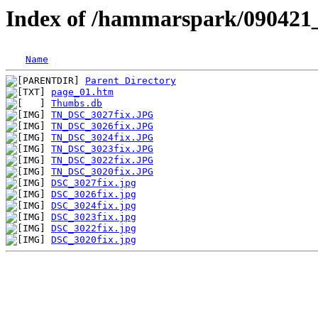
Index of /hammarspark/090421
Name
Parent Directory
page_01.htm
Thumbs.db
TN_DSC_3027fix.JPG
TN_DSC_3026fix.JPG
TN_DSC_3024fix.JPG
TN_DSC_3023fix.JPG
TN_DSC_3022fix.JPG
TN_DSC_3020fix.JPG
DSC_3027fix.jpg
DSC_3026fix.jpg
DSC_3024fix.jpg
DSC_3023fix.jpg
DSC_3022fix.jpg
DSC_3020fix.jpg