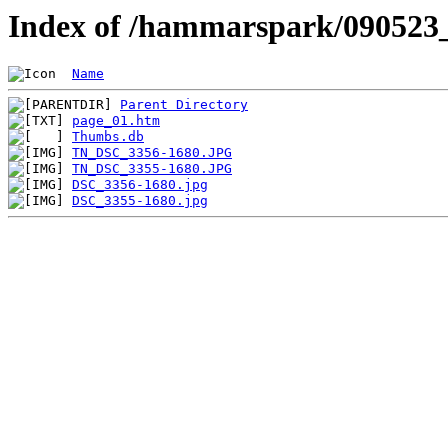
Index of /hammarspark/090523
Name
Parent Directory
page_01.htm
Thumbs.db
TN_DSC_3356-1680.JPG
TN_DSC_3355-1680.JPG
DSC_3356-1680.jpg
DSC_3355-1680.jpg