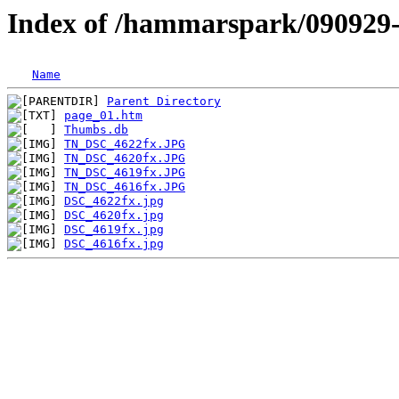
Index of /hammarspark/090929-
Name
Parent Directory
page_01.htm
Thumbs.db
TN_DSC_4622fx.JPG
TN_DSC_4620fx.JPG
TN_DSC_4619fx.JPG
TN_DSC_4616fx.JPG
DSC_4622fx.jpg
DSC_4620fx.jpg
DSC_4619fx.jpg
DSC_4616fx.jpg