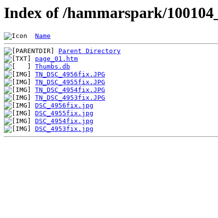
Index of /hammarspark/100104
Name
Parent Directory
page_01.htm
Thumbs.db
TN_DSC_4956fix.JPG
TN_DSC_4955fix.JPG
TN_DSC_4954fix.JPG
TN_DSC_4953fix.JPG
DSC_4956fix.jpg
DSC_4955fix.jpg
DSC_4954fix.jpg
DSC_4953fix.jpg