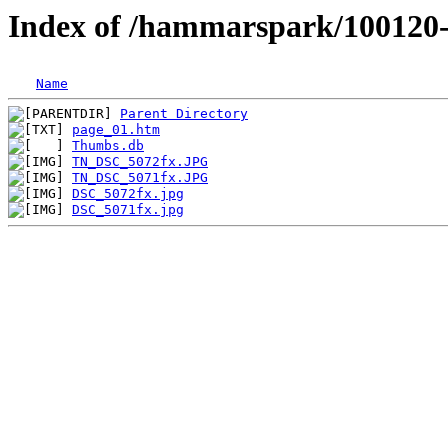
Index of /hammarspark/100120
Name
Parent Directory
page_01.htm
Thumbs.db
TN_DSC_5072fx.JPG
TN_DSC_5071fx.JPG
DSC_5072fx.jpg
DSC_5071fx.jpg