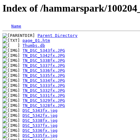
Index of /hammarspark/100204_
Name
Parent Directory
page_01.htm
Thumbs.db
TN_DSC_5343fx.JPG
TN_DSC_5342fx.JPG
TN_DSC_5338fx.JPG
TN_DSC_5337fx.JPG
TN_DSC_5336fx.JPG
TN_DSC_5335fx.JPG
TN_DSC_5334fx.JPG
TN_DSC_5333fx.JPG
TN_DSC_5332fx.JPG
TN_DSC_5331fx.JPG
TN_DSC_5329fx.JPG
TN_DSC_5328fx.JPG
DSC_5343fx.jpg
DSC_5342fx.jpg
DSC_5338fx.jpg
DSC_5337fx.jpg
DSC_5336fx.jpg
DSC_5335fx.jpg