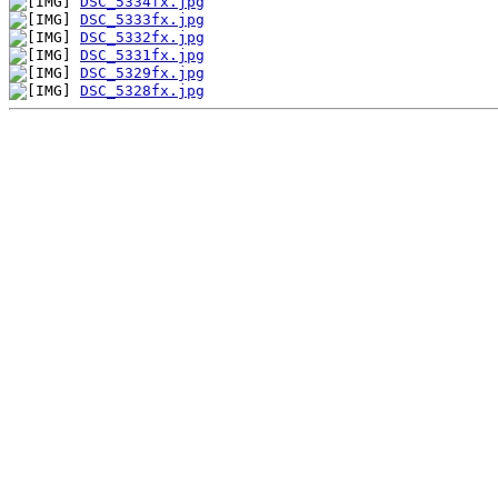
DSC_5334fx.jpg
DSC_5333fx.jpg
DSC_5332fx.jpg
DSC_5331fx.jpg
DSC_5329fx.jpg
DSC_5328fx.jpg