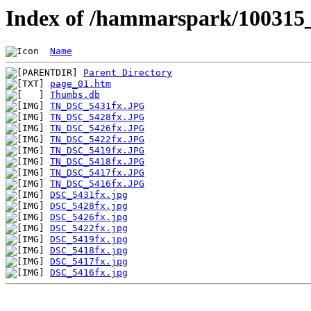
Index of /hammarspark/100315
Name
Parent Directory
page_01.htm
Thumbs.db
TN_DSC_5431fx.JPG
TN_DSC_5428fx.JPG
TN_DSC_5426fx.JPG
TN_DSC_5422fx.JPG
TN_DSC_5419fx.JPG
TN_DSC_5418fx.JPG
TN_DSC_5417fx.JPG
TN_DSC_5416fx.JPG
DSC_5431fx.jpg
DSC_5428fx.jpg
DSC_5426fx.jpg
DSC_5422fx.jpg
DSC_5419fx.jpg
DSC_5418fx.jpg
DSC_5417fx.jpg
DSC_5416fx.jpg