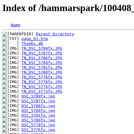
Index of /hammarspark/100408
Name
Parent Directory
page_01.htm
Thumbs.db
TN_DSC_5789fx.JPG
TN_DSC_5787fx.JPG
TN_DSC_5786fx.JPG
TN_DSC_5784fx.JPG
TN_DSC_5781fx.JPG
TN_DSC_5780fx.JPG
TN_DSC_5778fx.JPG
TN_DSC_5776fx.JPG
TN_DSC_5774fx.JPG
TN_DSC_5773fx.JPG
DSC_5789fx.jpg
DSC_5787fx.jpg
DSC_5786fx.jpg
DSC_5784fx.jpg
DSC_5781fx.jpg
DSC_5780fx.jpg
DSC_5778fx.jpg
DSC_5776fx.jpg