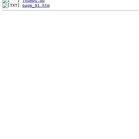
Thumbs.db
page_01.htm