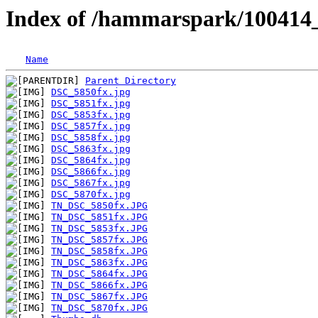
Index of /hammarspark/100414
Name
Parent Directory
DSC_5850fx.jpg
DSC_5851fx.jpg
DSC_5853fx.jpg
DSC_5857fx.jpg
DSC_5858fx.jpg
DSC_5863fx.jpg
DSC_5864fx.jpg
DSC_5866fx.jpg
DSC_5867fx.jpg
DSC_5870fx.jpg
TN_DSC_5850fx.JPG
TN_DSC_5851fx.JPG
TN_DSC_5853fx.JPG
TN_DSC_5857fx.JPG
TN_DSC_5858fx.JPG
TN_DSC_5863fx.JPG
TN_DSC_5864fx.JPG
TN_DSC_5866fx.JPG
TN_DSC_5867fx.JPG
TN_DSC_5870fx.JPG