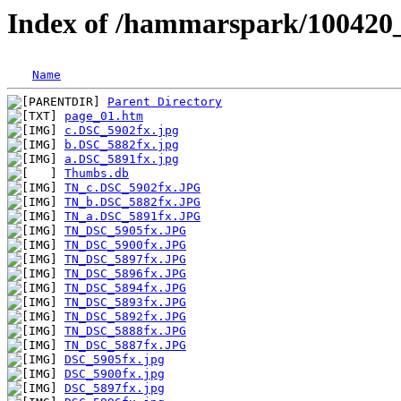
Index of /hammarspark/100420
Name
Parent Directory
page_01.htm
c.DSC_5902fx.jpg
b.DSC_5882fx.jpg
a.DSC_5891fx.jpg
Thumbs.db
TN_c.DSC_5902fx.JPG
TN_b.DSC_5882fx.JPG
TN_a.DSC_5891fx.JPG
TN_DSC_5905fx.JPG
TN_DSC_5900fx.JPG
TN_DSC_5897fx.JPG
TN_DSC_5896fx.JPG
TN_DSC_5894fx.JPG
TN_DSC_5893fx.JPG
TN_DSC_5892fx.JPG
TN_DSC_5888fx.JPG
TN_DSC_5887fx.JPG
DSC_5905fx.jpg
DSC_5900fx.jpg
DSC_5897fx.jpg