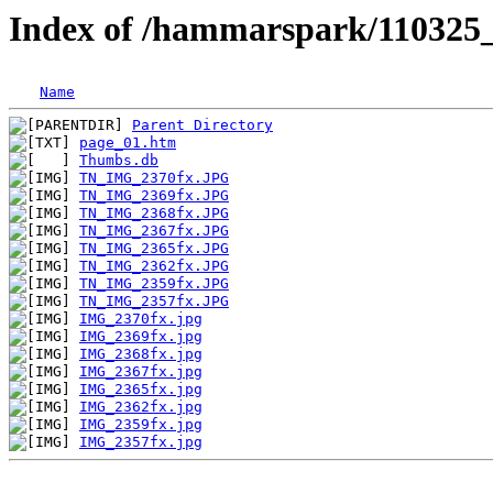
Index of /hammarspark/110325
Name
Parent Directory
page_01.htm
Thumbs.db
TN_IMG_2370fx.JPG
TN_IMG_2369fx.JPG
TN_IMG_2368fx.JPG
TN_IMG_2367fx.JPG
TN_IMG_2365fx.JPG
TN_IMG_2362fx.JPG
TN_IMG_2359fx.JPG
TN_IMG_2357fx.JPG
IMG_2370fx.jpg
IMG_2369fx.jpg
IMG_2368fx.jpg
IMG_2367fx.jpg
IMG_2365fx.jpg
IMG_2362fx.jpg
IMG_2359fx.jpg
IMG_2357fx.jpg