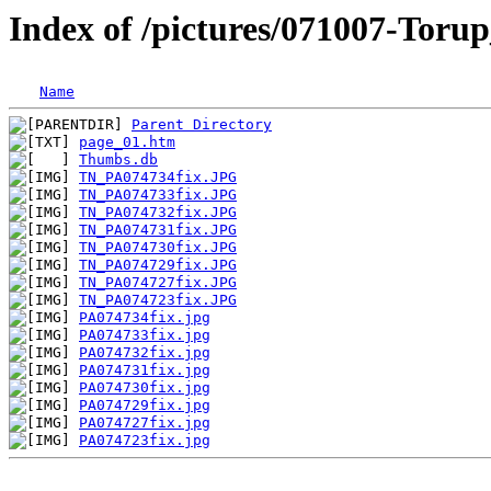
Index of /pictures/071007-Toru
Name
Parent Directory
page_01.htm
Thumbs.db
TN_PA074734fix.JPG
TN_PA074733fix.JPG
TN_PA074732fix.JPG
TN_PA074731fix.JPG
TN_PA074730fix.JPG
TN_PA074729fix.JPG
TN_PA074727fix.JPG
TN_PA074723fix.JPG
PA074734fix.jpg
PA074733fix.jpg
PA074732fix.jpg
PA074731fix.jpg
PA074730fix.jpg
PA074729fix.jpg
PA074727fix.jpg
PA074723fix.jpg