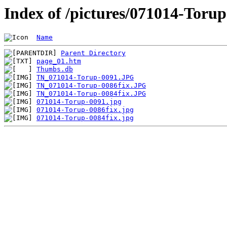
Index of /pictures/071014-Torup
Name
Parent Directory
page_01.htm
Thumbs.db
TN_071014-Torup-0091.JPG
TN_071014-Torup-0086fix.JPG
TN_071014-Torup-0084fix.JPG
071014-Torup-0091.jpg
071014-Torup-0086fix.jpg
071014-Torup-0084fix.jpg