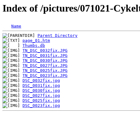
Index of /pictures/071021-Cykel
Name
Parent Directory
page_01.htm
Thumbs.db
TN_DSC_0032fix.JPG
TN_DSC_0031fix.JPG
TN_DSC_0030fix.JPG
TN_DSC_0027fix.JPG
TN_DSC_0025fix.JPG
TN_DSC_0023fix.JPG
DSC_0032fix.jpg
DSC_0031fix.jpg
DSC_0030fix.jpg
DSC_0027fix.jpg
DSC_0025fix.jpg
DSC_0023fix.jpg