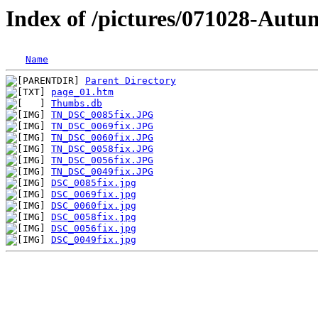
Index of /pictures/071028-Aut
Name
Parent Directory
page_01.htm
Thumbs.db
TN_DSC_0085fix.JPG
TN_DSC_0069fix.JPG
TN_DSC_0060fix.JPG
TN_DSC_0058fix.JPG
TN_DSC_0056fix.JPG
TN_DSC_0049fix.JPG
DSC_0085fix.jpg
DSC_0069fix.jpg
DSC_0060fix.jpg
DSC_0058fix.jpg
DSC_0056fix.jpg
DSC_0049fix.jpg