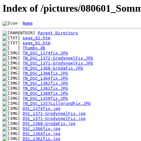
Index of /pictures/080601_Som
Name
Parent Directory
page_02.htm
page_01.htm
Thumbs.db
TN_DSC_1374fix.JPG
TN_DSC_1372-GrodyngelFix.JPG
TN_DSC_1371-GrodyngelFix.JPG
TN_DSC_1368-GrodaFix.JPG
TN_DSC_1366fix.JPG
TN_DSC_1364fix.JPG
TN_DSC_1362fix.JPG
TN_DSC_1361fix.JPG
TN_DSC_1360fix.JPG
TN_DSC_1359fix.JPG
TN_DSC_1357LillgrundFix.JPG
DSC_1374fix.jpg
DSC_1372-GrodyngelFix.jpg
DSC_1371-GrodyngelFix.jpg
DSC_1368-GrodaFix.jpg
DSC_1366fix.jpg
DSC_1364fix.jpg
DSC_1362fix.jpg