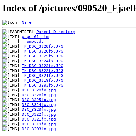
Index of /pictures/090520_Fja
Name
Parent Directory
page_01.htm
Thumbs.db
TN_DSC_3328fx.JPG
TN_DSC_3326fx.JPG
TN_DSC_3325fx.JPG
TN_DSC_3324fx.JPG
TN_DSC_3323fx.JPG
TN_DSC_3322fx.JPG
TN_DSC_3321fx.JPG
TN_DSC_3319fx.JPG
TN_DSC_3293fx.JPG
DSC_3328fx.jpg
DSC_3326fx.jpg
DSC_3325fx.jpg
DSC_3324fx.jpg
DSC_3323fx.jpg
DSC_3322fx.jpg
DSC_3321fx.jpg
DSC_3319fx.jpg
DSC_3293fx.jpg