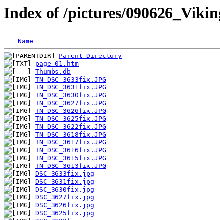
Index of /pictures/090626_Vik
Name
Parent Directory
page_01.htm
Thumbs.db
TN_DSC_3633fix.JPG
TN_DSC_3631fix.JPG
TN_DSC_3630fix.JPG
TN_DSC_3627fix.JPG
TN_DSC_3626fix.JPG
TN_DSC_3625fix.JPG
TN_DSC_3622fix.JPG
TN_DSC_3618fix.JPG
TN_DSC_3617fix.JPG
TN_DSC_3616fix.JPG
TN_DSC_3615fix.JPG
TN_DSC_3613fix.JPG
DSC_3633fix.jpg
DSC_3631fix.jpg
DSC_3630fix.jpg
DSC_3627fix.jpg
DSC_3626fix.jpg
DSC_3625fix.jpg