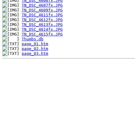
TN_DSC_4606fx.JPG
TN_DSC_4607fx.JPG
TN_DSC_4609fx.JPG
TN_DSC_4611fx.JPG
TN_DSC_4612fx.JPG
TN_DSC_4613fx.JPG
TN_DSC_4614fx.JPG
TN_DSC_4615fx.JPG
Thumbs.db
page_01.htm
page_02.htm
page_03.htm