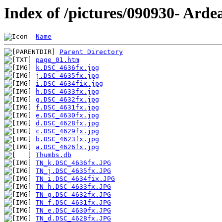
Index of /pictures/090930- Arde
Name
Parent Directory
page_01.htm
k.DSC_4636fx.jpg
j.DSC_4635fx.jpg
i.DSC_4634fix.jpg
h.DSC_4633fx.jpg
g.DSC_4632fx.jpg
f.DSC_4631fx.jpg
e.DSC_4630fx.jpg
d.DSC_4628fx.jpg
c.DSC_4629fx.jpg
b.DSC_4623fx.jpg
a.DSC_4626fx.jpg
Thumbs.db
TN_k.DSC_4636fx.JPG
TN_j.DSC_4635fx.JPG
TN_i.DSC_4634fix.JPG
TN_h.DSC_4633fx.JPG
TN_g.DSC_4632fx.JPG
TN_f.DSC_4631fx.JPG
TN_e.DSC_4630fx.JPG
TN_d.DSC_4628fx.JPG