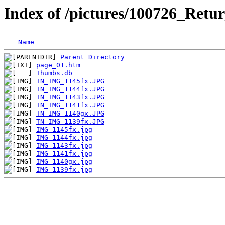
Index of /pictures/100726_Re
Name
Parent Directory
page_01.htm
Thumbs.db
TN_IMG_1145fx.JPG
TN_IMG_1144fx.JPG
TN_IMG_1143fx.JPG
TN_IMG_1141fx.JPG
TN_IMG_1140gx.JPG
TN_IMG_1139fx.JPG
IMG_1145fx.jpg
IMG_1144fx.jpg
IMG_1143fx.jpg
IMG_1141fx.jpg
IMG_1140gx.jpg
IMG_1139fx.jpg