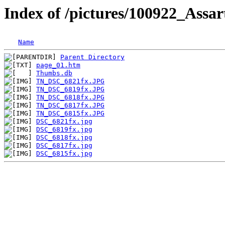
Index of /pictures/100922_Ass
Name
Parent Directory
page_01.htm
Thumbs.db
TN_DSC_6821fx.JPG
TN_DSC_6819fx.JPG
TN_DSC_6818fx.JPG
TN_DSC_6817fx.JPG
TN_DSC_6815fx.JPG
DSC_6821fx.jpg
DSC_6819fx.jpg
DSC_6818fx.jpg
DSC_6817fx.jpg
DSC_6815fx.jpg