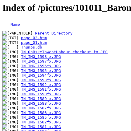
Index of /pictures/101011_Bar
Name
Parent Directory
page_02.htm
page_01.htm
Thumbs.db
TN_OnBikeToWestHabour-checkout-fx.JPG
TN_IMG_1598fx.JPG
TN_IMG_1597fx.JPG
TN_IMG_1596fx.JPG
TN_IMG_1595fx.JPG
TN_IMG_1594fx.JPG
TN_IMG_1593fx.JPG
TN_IMG_1592fx.JPG
TN_IMG_1591fx.JPG
TN_IMG_1590fx.JPG
TN_IMG_1589fx.JPG
TN_IMG_1588fx.JPG
TN_IMG_1587fx.JPG
TN_IMG_1586fx.JPG
TN_IMG_1585fx.JPG
TN_IMG_1582fx.JPG
TN_IMG_1581fx.JPG