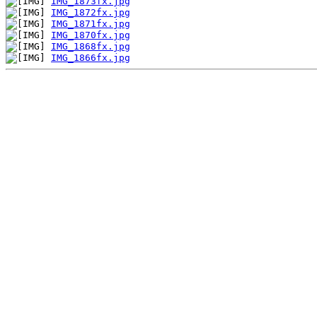
IMG_1873fx.jpg
IMG_1872fx.jpg
IMG_1871fx.jpg
IMG_1870fx.jpg
IMG_1868fx.jpg
IMG_1866fx.jpg