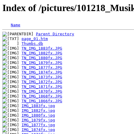
Index of /pictures/101218_Musi
Name
Parent Directory
page_01.htm
Thumbs.db
TN_IMG_1883fx.JPG
TN_IMG_1882fx.JPG
TN_IMG_1880fx.JPG
TN_IMG_1879fx.JPG
TN_IMG_1877fx.JPG
TN_IMG_1874fx.JPG
TN_IMG_1873fx.JPG
TN_IMG_1872fx.JPG
TN_IMG_1871fx.JPG
TN_IMG_1870fx.JPG
TN_IMG_1868fx.JPG
TN_IMG_1866fx.JPG
IMG_1883fx.jpg
IMG_1882fx.jpg
IMG_1880fx.jpg
IMG_1879fx.jpg
IMG_1877fx.jpg
IMG_1874fx.jpg