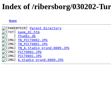
Index of /ribersborg/030202-Tu
Name
Parent Directory
page_01.htm
Thumbs.db
TN_PICT0002.JPG
TN_PICT0001.JPG
TN_A.Stadig grund.0009.JPG
PICT0002.JPG
PICT0001.JPG
A.Stadig grund.0009.JPG