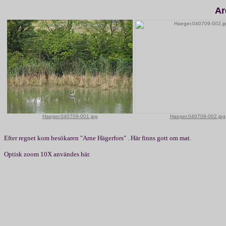
Ar
Haeger.040709-001.jpg
Haeger.040709-002.jpg
Efter regnet kom besökaren "Arne Hägerfors" . Här finns gott om mat.
Optisk zoom 10X användes här.