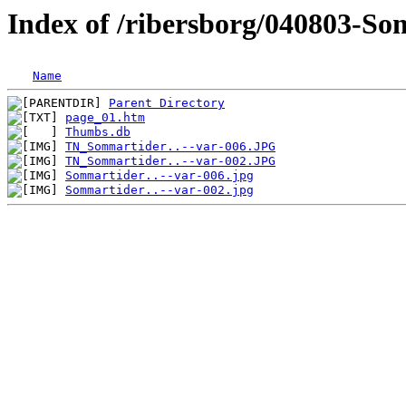
Index of /ribersborg/040803-So
Name
Parent Directory
page_01.htm
Thumbs.db
TN_Sommartider..--var-006.JPG
TN_Sommartider..--var-002.JPG
Sommartider..--var-006.jpg
Sommartider..--var-002.jpg