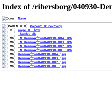
Index of /ribersborg/040930-De
Name
Parent Directory
page_01.htm
Thumbs.db
TN_DennaAfton040930-004.JPG
TN_DennaAfton040930-003.JPG
TN_DennaAfton040930-002.JPG
TN_DennaAfton040930-001.JPG
DennaAfton040930-004.jpg
DennaAfton040930-003.jpg
DennaAfton040930-002.jpg
DennaAfton040930-001.jpg