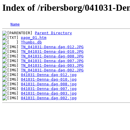
Index of /ribersborg/041031-D
Name
Parent Directory
page_01.htm
Thumbs.db
TN_041031-Denna-dag-012.JPG
TN_041031-Denna-dag-010.JPG
TN_041031-Denna-dag-008.JPG
TN_041031-Denna-dag-007.JPG
TN_041031-Denna-dag-003.JPG
TN_041031-Denna-dag-002.JPG
041031-Denna-dag-012.jpg
041031-Denna-dag-010.jpg
041031-Denna-dag-008.jpg
041031-Denna-dag-007.jpg
041031-Denna-dag-003.jpg
041031-Denna-dag-002.jpg