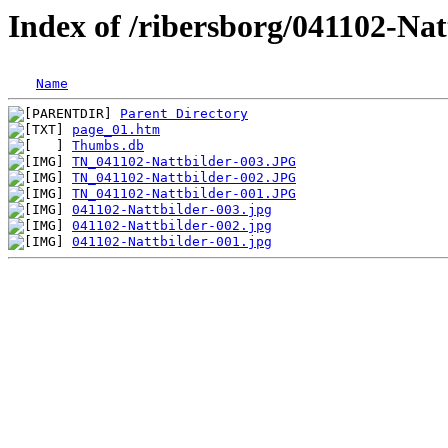
Index of /ribersborg/041102-Nat
Name
Parent Directory
page_01.htm
Thumbs.db
TN_041102-Nattbilder-003.JPG
TN_041102-Nattbilder-002.JPG
TN_041102-Nattbilder-001.JPG
041102-Nattbilder-003.jpg
041102-Nattbilder-002.jpg
041102-Nattbilder-001.jpg