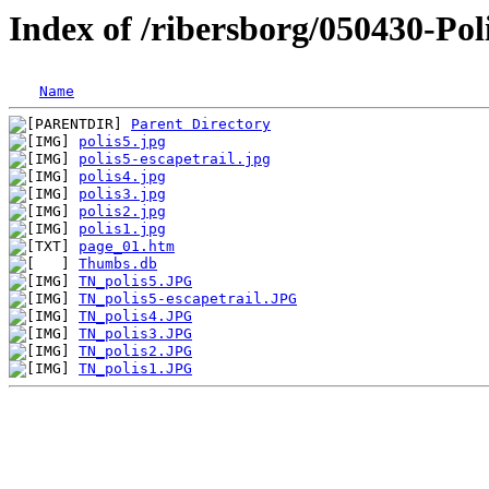
Index of /ribersborg/050430-Pol
Name
Parent Directory
polis5.jpg
polis5-escapetrail.jpg
polis4.jpg
polis3.jpg
polis2.jpg
polis1.jpg
page_01.htm
Thumbs.db
TN_polis5.JPG
TN_polis5-escapetrail.JPG
TN_polis4.JPG
TN_polis3.JPG
TN_polis2.JPG
TN_polis1.JPG