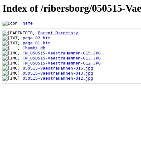
Index of /ribersborg/050515-V
Name
Parent Directory
page_02.htm
page_01.htm
Thumbs.db
TN_050515-VaestraHamnen-015.JPG
TN_050515-VaestraHamnen-013.JPG
TN_050515-VaestraHamnen-012.JPG
050515-VaestraHamnen-015.jpg
050515-VaestraHamnen-013.jpg
050515-VaestraHamnen-012.jpg