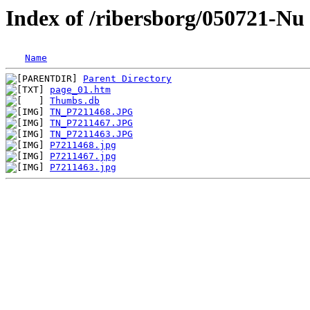
Index of /ribersborg/050721-Nu
Name
Parent Directory
page_01.htm
Thumbs.db
TN_P7211468.JPG
TN_P7211467.JPG
TN_P7211463.JPG
P7211468.jpg
P7211467.jpg
P7211463.jpg