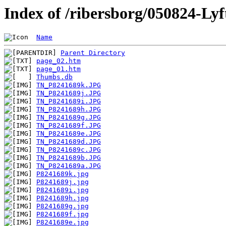
Index of /ribersborg/050824-Lyf
Name
Parent Directory
page_02.htm
page_01.htm
Thumbs.db
TN_P8241689k.JPG
TN_P8241689j.JPG
TN_P8241689i.JPG
TN_P8241689h.JPG
TN_P8241689g.JPG
TN_P8241689f.JPG
TN_P8241689e.JPG
TN_P8241689d.JPG
TN_P8241689c.JPG
TN_P8241689b.JPG
TN_P8241689a.JPG
P8241689k.jpg
P8241689j.jpg
P8241689i.jpg
P8241689h.jpg
P8241689g.jpg
P8241689f.jpg
P8241689e.jpg