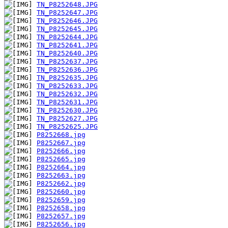
TN_P8252648.JPG
TN_P8252647.JPG
TN_P8252646.JPG
TN_P8252645.JPG
TN_P8252644.JPG
TN_P8252641.JPG
TN_P8252640.JPG
TN_P8252637.JPG
TN_P8252636.JPG
TN_P8252635.JPG
TN_P8252633.JPG
TN_P8252632.JPG
TN_P8252631.JPG
TN_P8252630.JPG
TN_P8252627.JPG
TN_P8252625.JPG
P8252668.jpg
P8252667.jpg
P8252666.jpg
P8252665.jpg
P8252664.jpg
P8252663.jpg
P8252662.jpg
P8252660.jpg
P8252659.jpg
P8252658.jpg
P8252657.jpg
P8252656.jpg