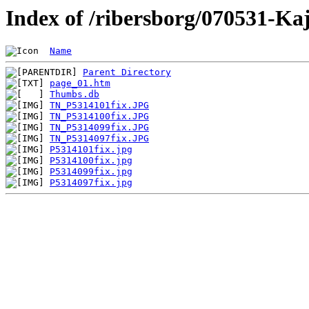
Index of /ribersborg/070531-K
Name
Parent Directory
page_01.htm
Thumbs.db
TN_P5314101fix.JPG
TN_P5314100fix.JPG
TN_P5314099fix.JPG
TN_P5314097fix.JPG
P5314101fix.jpg
P5314100fix.jpg
P5314099fix.jpg
P5314097fix.jpg