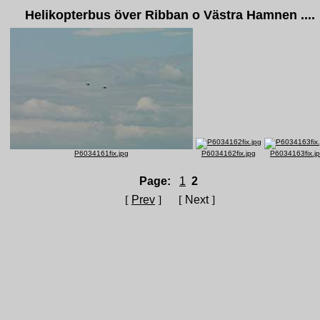
Helikopterbus över Ribban o Västra Hamnen ....
P6034161fix.jpg
P6034162fix.jpg
P6034163fix.j
Page:
1
2
[
Prev
] [
Next
]