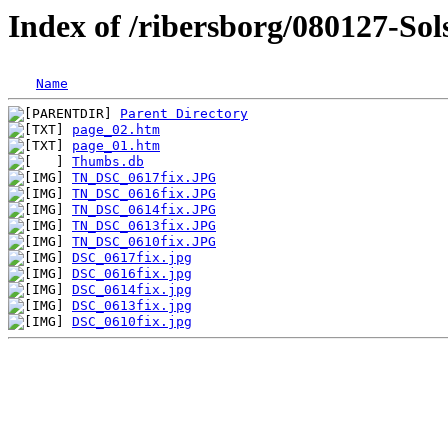
Index of /ribersborg/080127-Sol
Name
Parent Directory
page_02.htm
page_01.htm
Thumbs.db
TN_DSC_0617fix.JPG
TN_DSC_0616fix.JPG
TN_DSC_0614fix.JPG
TN_DSC_0613fix.JPG
TN_DSC_0610fix.JPG
DSC_0617fix.jpg
DSC_0616fix.jpg
DSC_0614fix.jpg
DSC_0613fix.jpg
DSC_0610fix.jpg