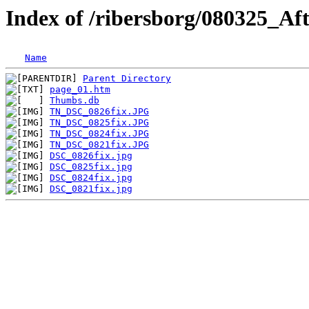
Index of /ribersborg/080325_Af
Name
Parent Directory
page_01.htm
Thumbs.db
TN_DSC_0826fix.JPG
TN_DSC_0825fix.JPG
TN_DSC_0824fix.JPG
TN_DSC_0821fix.JPG
DSC_0826fix.jpg
DSC_0825fix.jpg
DSC_0824fix.jpg
DSC_0821fix.jpg