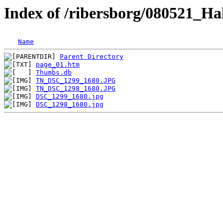
Index of /ribersborg/080521_Ha
Name
Parent Directory
page_01.htm
Thumbs.db
TN_DSC_1299_1680.JPG
TN_DSC_1298_1680.JPG
DSC_1299_1680.jpg
DSC_1298_1680.jpg