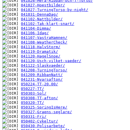
041026-Mera-Ribban-och-T-Torso/
041027-Hoestbilder/
041027-TurningTorso-by-night/
041031-DennaDag/
041102-Nattbilder/
041102-Tak-klart-snart/
041104-Dimma/
041106-Idag/
041107-VastraHamnen/
041108-WeatherCheck/
041118-HalvStorm/
041119-Dramatik/
041120-HagelSnoe/
041120-Usch-vilket-vaeder/
041122-Slaskvaeder/
041208-TurningTorso/
041209-RibbanNatt/
041231-Nyarsafton/
050224-TT-20.00/
050227-TT/
050303-Sol/
050308-TT-afton/
050320-TT/
050325-SpringIsHere/
050327-Graens-seglare/
050331-Fri/
050402-Cykeltur/
050430-Polisarbete/