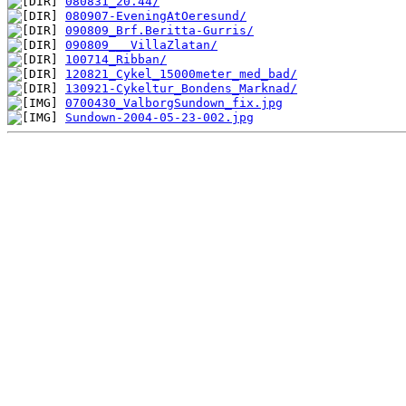
080831_20.44/
080907-EveningAtOeresund/
090809_Brf.Beritta-Gurris/
090809___VillaZlatan/
100714_Ribban/
120821_Cykel_15000meter_med_bad/
130921-Cykeltur_Bondens_Marknad/
0700430_ValborgSundown_fix.jpg
Sundown-2004-05-23-002.jpg