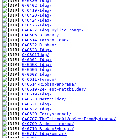
040330-Idag/
040402-Idag/
040419-Idag/
040420-Idag/
040424-Idag/
040425-Idag/
040427-Idag Hyllie range/
040506-Blandat/
040514-Torson idag/
040522-Ribban/
040523-Idag/
040601Idag/
040602-Idag/
040603-Idag/
040606-Idag/
040608-Idag/
040611-Torson/
040614-RibbanPanorama/
040619-24-Test-nattbilder/
040619-Idag/
040620-Nattbilder/
040621-Idag/
040622-Idag/
040629-Ferrysoannat/
040707-TheIslandOfVenSeenFromMyWindow/
040709-Ardea cinerea/
040716-RibbanByNight/
040717-IdagSommar/