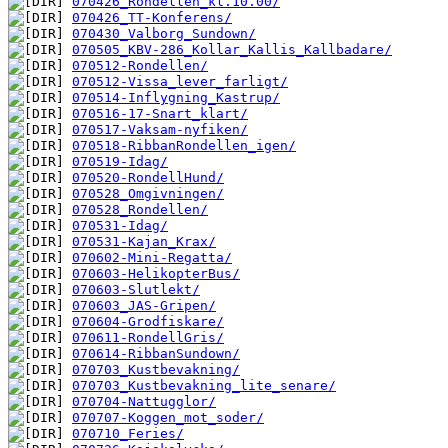
070426_Rondellen_kl.10.00/
070426_TT-Konferens/
070430_Valborg_Sundown/
070505_KBV-286_Kollar_Kallis_Kallbadare/
070512-Rondellen/
070512-Vissa_lever_farligt/
070514-Inflygning_Kastrup/
070516-17-Snart_klart/
070517-Vaksam-nyfiken/
070518-RibbanRondellen_igen/
070519-Idag/
070520-RondellHund/
070528_Omgivningen/
070528_Rondellen/
070531-Idag/
070531-Kajan_Krax/
070602-Mini-Regatta/
070603-HelikopterBus/
070603-Slutlekt/
070603_JAS-Gripen/
070604-Grodfiskare/
070611-RondellGris/
070614-RibbanSundown/
070703_Kustbevakning/
070703_Kustbevakning_lite_senare/
070704-Nattugglor/
070707-Koggen_mot_soder/
070710_Feries/