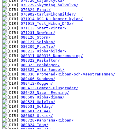
070726_Kajakolycka/
070729-Skymning_halvelva/
070824-Final/
070902-CarlsNikonBilder/
071014-DSC-Nu-kommer-kylan/
071018_Test_Nikon_D40x/
071113_Snart-Vinter/
071231_NewYear/
080126_Storm/
080127-Solsken/
080209_PlusTio/
080212_Ribbanbilder/
080311-080316_Dammrensning/
080322_Paskafton/
080323_Paskdagen/
080325_AfterSunset/
080330_Promenad-Ribban-och-VaestraHamnen/
080406-Sundown/
080412-Koggen/
080413-Femton-Plusgrader/
080423_Nice- Evening/
080509_Ribba-dimma/
080521_HalvTio/
080531_Soldag/
080601_21.44/
080603-Utkick/
080728-Panorama-Ribban/
080824-Idag/