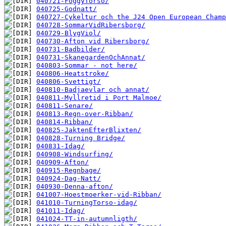
040721-FoggyTorso/
040725-Godnatt/
040727-Cykeltur och the J24 Open European Champ
040728-SommarVidRibersborg/
040729-BlygViol/
040730-Afton vid Ribersborg/
040731-Badbilder/
040731-SkanegardenOchAnnat/
040803-Sommar - not here/
040806-Heatstroke/
040806-Svettigt/
040810-Badjaevlar och annat/
040811-Myllretid i Port Malmoe/
040811-Senare/
040813-Regn-over-Ribban/
040814-Ribban/
040825-JaktenEfterBlixten/
040828-Turning Bridge/
040831-Idag/
040908-Windsurfing/
040909-Afton/
040915-Regnbage/
040924-Dag-Natt/
040930-Denna-afton/
041007-Hoestmoerker-vid-Ribban/
041010-TurningTorso-idag/
041011-Idag/
041024-TT-in-autumnligth/