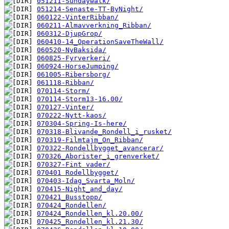
051211-Sundaywalk/
051214-Senaste-TT-ByNight/
060122-VinterRibban/
060211-Almavverkning_Ribban/
060312-DjupGrop/
060410-14_OperationSaveTheWall/
060520-NyBaksida/
060825-Fyrverkeri/
060924-HorseJumping/
061005-Ribersborg/
061118-Ribban/
070114-Storm/
070114-Storm13-16.00/
070127-Vinter/
070222-Nytt-kaos/
070304-Spring-Is-here/
070318-Blivande_Rondell_i_rusket/
070319-Filmtajm_On_Ribban/
070322-Rondellbygget_avancerar/
070326_Aborister_i_grenverket/
070327-Fint vader/
070401 Rodellbygget/
070403-Idag_Svarta_Moln/
070415-Night_and_day/
070421_Busstopp/
070424_Rondellen/
070424_Rondellen_kl.20.00/
070425_Rondellen_kl.21.30/