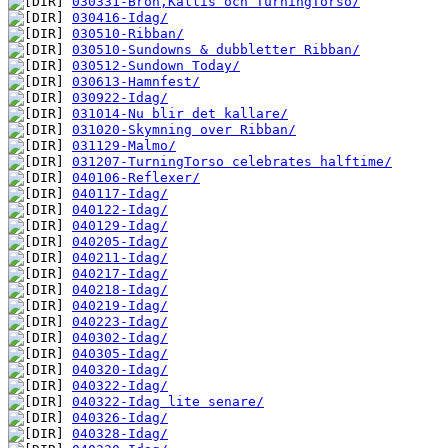
030331-Bron,Kallis och TurningTorso/
030416-Idag/
030510-Ribban/
030510-Sundowns & dubbletter Ribban/
030512-Sundown Today/
030613-Hamnfest/
030922-Idag/
031014-Nu blir det kallare/
031020-Skymning over Ribban/
031129-Malmo/
031207-TurningTorso celebrates halftime/
040106-Reflexer/
040117-Idag/
040122-Idag/
040129-Idag/
040205-Idag/
040211-Idag/
040217-Idag/
040218-Idag/
040219-Idag/
040223-Idag/
040302-Idag/
040305-Idag/
040320-Idag/
040322-Idag/
040322-Idag lite senare/
040326-Idag/
040328-Idag/