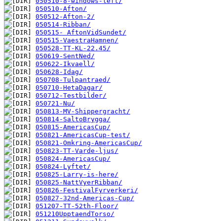
050510-8-windows-left/
050510-Afton/
050512-Afton-2/
050514-Ribban/
050515- AftonVidSundet/
050515-VaestraHamnen/
050528-TT-KL-22.45/
050619-SentNed/
050622-Ikvaell/
050628-Idag/
050708-Tulpantraed/
050710-HetaDagar/
050712-Testbilder/
050721-Nu/
050813-MV-Shippergracht/
050814-SaltoBrygga/
050815-AmericasCup/
050821-AmericasCup-test/
050821-Omkring-AmericasCup/
050823-TT-Varde-ljus/
050824-AmericasCup/
050824-Lyftet/
050825-Larry-is-here/
050825-NattVyerRibban/
050826-FestivalFyrverkeri/
050827-32nd-Americas-Cup/
051207-TT-52th-Floor/
051210UpptaendTorso/