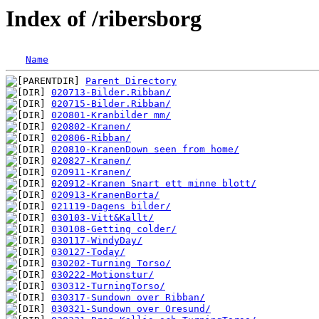
Index of /ribersborg
Name
Parent Directory
020713-Bilder.Ribban/
020715-Bilder.Ribban/
020801-Kranbilder mm/
020802-Kranen/
020806-Ribban/
020810-KranenDown seen from home/
020827-Kranen/
020911-Kranen/
020912-Kranen Snart ett minne blott/
020913-KranenBorta/
021119-Dagens bilder/
030103-Vitt&Kallt/
030108-Getting colder/
030117-WindyDay/
030127-Today/
030202-Turning Torso/
030222-Motionstur/
030312-TurningTorso/
030317-Sundown over Ribban/
030321-Sundown over Oresund/